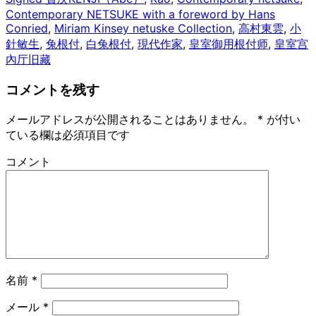
Contemporary NETSUKE with a foreword by Hans
Conried
,
Miriam Kinsey netuske Collection
,
高村東雲
,
小
針敏生
,
兔根付
,
白兔根付
,
現代作家
,
皇室御用根付师
,
皇室宫
內厅旧藏
コメントを残す
メールアドレスが公開されることはありません。
*
が付い
ている欄は必須項目です
コメント
名前
*
メール
*