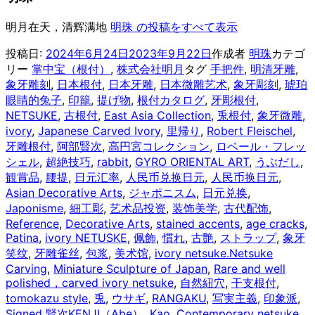
明月在天，清辉满地
明珠 の投稿をすべて表示
投稿日:
2024年6月24日
2023年9月22日
作成者
明珠
カテゴ
リー
掌中宝（根付）
,
株式会社明月
タグ
手把件
,
明清牙雕
,
象牙雕刻
,
日本根付
,
日本牙雕
,
日本微雕艺术
,
象牙彫刻
,
琥珀
眼睛的兔子
,
印籠
,
提げ物
,
根付カタログ
,
牙彫根付
,
NETSUKE
,
古根付
,
East Asia Collection
,
兎根付
,
象牙微雕
,
ivory
,
Japanese Carved Ivory
,
里帰り
,
Robert Fleischel
,
牙雕根付
,
阿部賢次
,
高円宮コレクション
,
ロベール・フレッ
シェル
,
超絶技巧
,
rabbit
,
GYRO ORIENTAL ART
,
うぶだし
,
観賞品
,
腰提
,
日元汇率
,
人民币兑换日元
,
人民币换日元
,
Asian Decorative Arts
,
ジャポニスム
,
日元兑换
,
Japonisme
,
細工彫
,
艺术品投资
,
装饰美学
,
古代配饰
,
Reference
,
Decorative Arts
,
stained accents
,
age cracks
,
Patina
,
ivory NETUSKE
,
佩飾
,
慣れ
,
古艶
,
ストラップ
,
象牙
笑纹
,
牙雕雀丝
,
包浆
,
美术馆
,
ivory netsuke.Netsuke
Carving
,
Miniature Sculpture of Japan
,
Rare and well
polished，carved ivory netsuke
,
自然紐穴
,
干支根付
,
tomokazu style
,
兎
,
ウサギ
,
RANGAKU
,
写実主義
,
印象派
,
Signed 賢次KENJI（Abe）
,
Kao
,
Contemporary netsuke
,