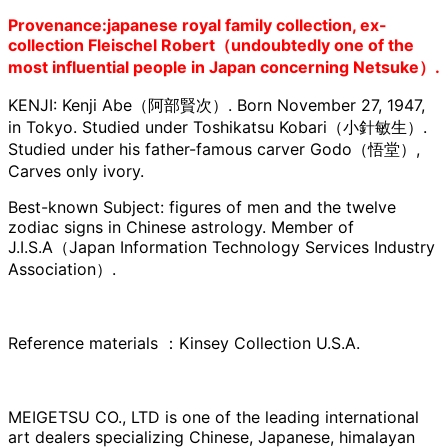
P
rovenance:japanese royal family collection, ex-
collection Fleischel Robert（undoubtedly one of the
most influential people in Japan concerning Netsuke）.
KENJI: Kenji Abe（阿部賢次）. Born November 27, 1947,
in Tokyo. Studied under Toshikatsu Kobari（小針敏生）.
Studied under his father-famous carver Godo（悟堂）,
Carves only ivory.
Best-known Subject: figures of men and the twelve
zodiac signs in Chinese astrology. Member of
J.I.S.A（Japan Information Technology Services Industry
Association）.
Reference materials ：Kinsey Collection U.S.A.
MEIGETSU CO., LTD is one of the leading international
art dealers specializing Chinese, Japanese, himalayan