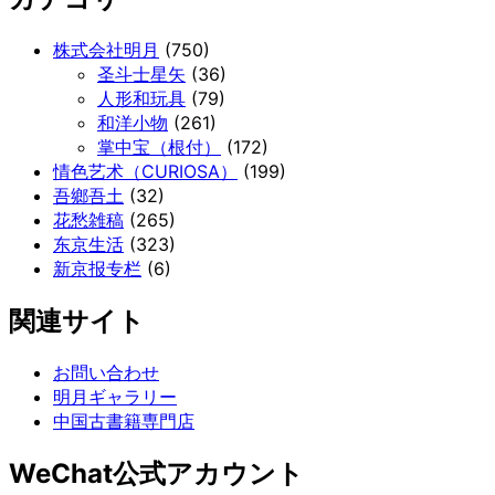
株式会社明月
(750)
圣斗士星矢
(36)
人形和玩具
(79)
和洋小物
(261)
掌中宝（根付）
(172)
情色艺术（CURIOSA）
(199)
吾鄉吾土
(32)
花愁雑稿
(265)
东京生活
(323)
新京报专栏
(6)
関連サイト
お問い合わせ
明月ギャラリー
中国古書籍専門店
WeChat公式アカウント