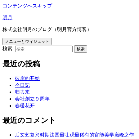
コンテンツへスキップ
明月
株式会社明月のブログ（明月官方博客）
メニューとウィジェット
検索:
最近の投稿
彼岸的开始
今日記
归去来
会社創立９周年
春暖花开
最近のコメント
后文艺复兴时期法国最壮观最稀有的官能美学巅峰之作