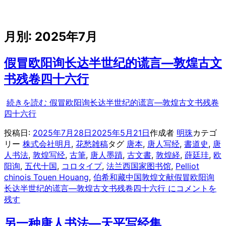
月別: 2025年7月
假冒欧阳询长达半世纪的谎言—敦煌古文
书残卷四十六行
続きを読む
假冒欧阳询长达半世纪的谎言—敦煌古文书残卷
四十六行
投稿日:
2025年7月28日
2025年5月21日
作成者
明珠
カテゴ
リー
株式会社明月
,
花愁雑稿
タグ
唐本
,
唐人写经
,
書道史
,
唐
人书法
,
敦煌写经
,
古筆
,
唐人墨蹟
,
古文書
,
敦煌経
,
薛廷珪
,
欧
阳询
,
五代十国
,
コロタイプ
,
法兰西国家图书馆
,
Pelliot
chinois Touen Houang
,
伯希和藏中国敦煌文献
假冒欧阳询
长达半世纪的谎言—敦煌古文书残卷四十六行 に
コメントを
残す
另一种唐人书法—天平写经集