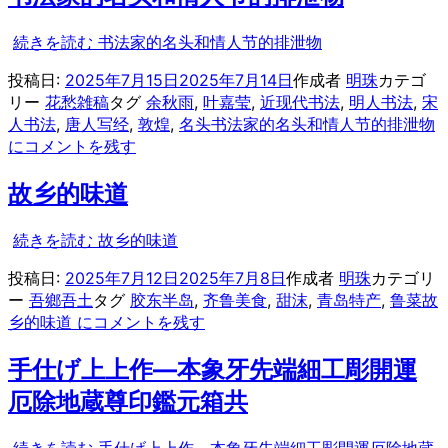
続きを読む
书法家的名头和情人节的排泄物
投稿日:
2025年7月15日
2025年7月14日
作成者
明珠
カテゴ
リー
花愁雑稿
タグ
余秋雨
,
叶嘉莹
,
近现代书法
,
明人书法
,
宋
人书法
,
唐人写经
,
敦煌
,
名头
书法家的名头和情人节的排泄物
に
コメントを残す
故乡的味道
続きを読む
故乡的味道
投稿日:
2025年7月12日
2025年7月8日
作成者
明珠
カテゴリ
ー
吾鄉吾土
タグ
胶东半岛
,
齐鲁美食
,
甜沫
,
青岛特产
,
鲁菜
故
乡的味道 に
コメントを残す
手仕げ上上作—本象牙先端細工彫開運
厄除地蔵尊印鑑元箱共
続きを読む
手仕げ上上作—本象牙先端細工彫開運厄除地蔵