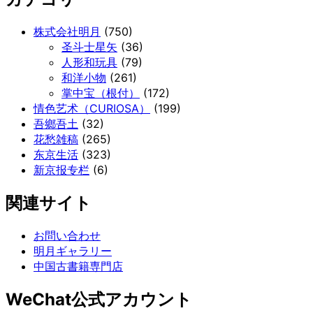
株式会社明月
(750)
圣斗士星矢
(36)
人形和玩具
(79)
和洋小物
(261)
掌中宝（根付）
(172)
情色艺术（CURIOSA）
(199)
吾鄉吾土
(32)
花愁雑稿
(265)
东京生活
(323)
新京报专栏
(6)
関連サイト
お問い合わせ
明月ギャラリー
中国古書籍専門店
WeChat公式アカウント