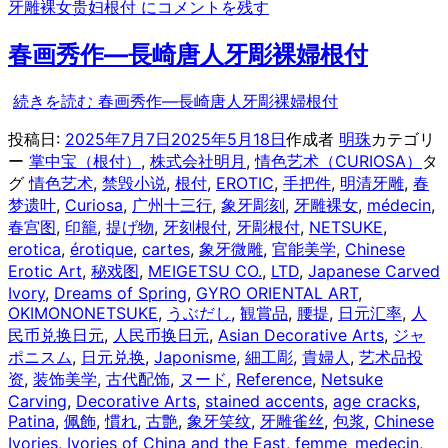
牙雕裸女贵妇根付 に
コメントを残す
春画秀作—長崎唐人牙彫裸婦根付
続きを読む
春画秀作—長崎唐人牙彫裸婦根付
投稿日:
2025年7月7日
2025年5月18日
作成者
明珠
カテゴリ
ー
掌中宝（根付）
,
株式会社明月
,
情色艺术（CURIOSA）
タ
グ
情色艺术
,
禁毁小说
,
根付
,
EROTIC
,
手把件
,
明清牙雕
,
春
梦遗叶
,
Curiosa
,
广州十三行
,
象牙彫刻
,
牙雕裸女
,
médecin
,
春宫图
,
印籠
,
提げ物
,
牙刻根付
,
牙彫根付
,
NETSUKE
,
erotica
,
érotique
,
cartes
,
象牙微雕
,
官能美学
,
Chinese
Erotic Art
,
秘戏图
,
MEIGETSU CO.
,
LTD
,
Japanese Carved
Ivory
,
Dreams of Spring
,
GYRO ORIENTAL ART
,
OKIMONONETSUKE
,
うぶだし
,
観賞品
,
腰提
,
日元汇率
,
人
民币兑换日元
,
人民币换日元
,
Asian Decorative Arts
,
ジャ
ポニスム
,
日元兑换
,
Japonisme
,
細工彫
,
貴婦人
,
艺术品投
资
,
装饰美学
,
古代配饰
,
ヌード
,
Reference
,
Netsuke
Carving
,
Decorative Arts
,
stained accents
,
age cracks
,
Patina
,
佩飾
,
慣れ
,
古艶
,
象牙笑纹
,
牙雕雀丝
,
包浆
,
Chinese
Ivories
,
Ivories of China and the East
,
femme_medecin
,