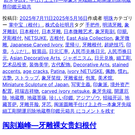
尊印鑑元箱共
投稿日:
2025年7月11日
2025年5月16日
作成者
明珠
カテゴリ
ー
掌中宝（根付）
,
株式会社明月
タグ
手把件
,
明清牙雕
,
象
牙雕刻
,
日本根付
,
日本牙雕
,
日本微雕艺术
,
象牙彫刻
,
印籠
,
牙彫根付
,
NETSUKE
,
古根付
,
East Asia Collection
,
象牙微
雕
,
Japanese Carved Ivory
,
里帰り
,
牙雕根付
,
超絶技巧
,
印
章
,
うぶだし
,
観賞品
,
日元汇率
,
人民币兑换日元
,
人民币换日
元
,
Asian Decorative Arts
,
ジャポニスム
,
日元兑换
,
細工彫
,
艺术品投资
,
装饰美学
,
古代配饰
,
Decorative Arts
,
stained
accents
,
age cracks
,
Patina
,
ivory NETUSKE
,
佩飾
,
慣れ
,
古艶
,
ストラップ
,
象牙笑纹
,
牙雕雀丝
,
包浆
,
美术馆
,
Miniature Sculpture of Japan
,
写実主義
,
印象派
,
境外资产
配置
,
祥瑞吉祥物
,
carved ivory netsuke
,
象牙先端
,
開運厄
除
,
地蔵尊
,
地蔵菩薩
,
珍しい印鑑
,
アジアゾウ
,
招福开运
,
地
藏菩萨
,
牙雕开脸
,
牙芯
,
闽派圆雕
手仕げ上上作—本象牙先端
細工彫開運厄除地蔵尊印鑑元箱共 に
コメントを残す
闽刻巅峰—牙雕裸女贵妇根付