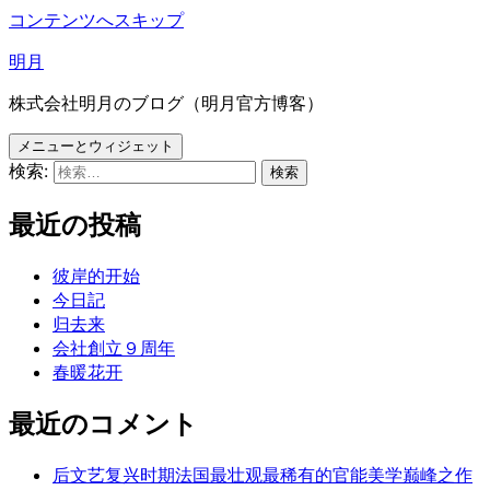
コンテンツへスキップ
明月
株式会社明月のブログ（明月官方博客）
メニューとウィジェット
検索:
最近の投稿
彼岸的开始
今日記
归去来
会社創立９周年
春暖花开
最近のコメント
后文艺复兴时期法国最壮观最稀有的官能美学巅峰之作