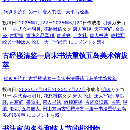
続きを読む
另一种唐人书法—天平写经集
投稿日:
2025年7月22日
2025年5月20日
作成者
明珠
カテゴ
リー
株式会社明月
,
花愁雑稿
タグ
唐人写经
,
天平写経
,
奈良
経
,
古写経
,
書跡名品叢刊
,
書道史
,
二玄社
,
唐人书法
,
敦煌写
经
另一种唐人书法—天平写经集 に
コメントを残す
古经楼清鉴—唐宋书法重镇五岛美术馆拔
萃
続きを読む
古经楼清鉴—唐宋书法重镇五岛美术馆拔萃
投稿日:
2025年7月18日
2025年7月22日
作成者
明珠
カテゴ
リー
株式会社明月
,
花愁雑稿
タグ
宋人书法
,
唐人写经
,
奈良
経
,
古写経
,
書道史
,
唐人书法
,
敦煌写经
,
古経楼清鑑
,
古筆
,
墨
蹟
,
歌切
,
五島慶太
,
田山方南
古经楼清鉴—唐宋书法重镇五岛
美术馆拔萃 に
コメントを残す
书法家的名头和情人节的排泄物