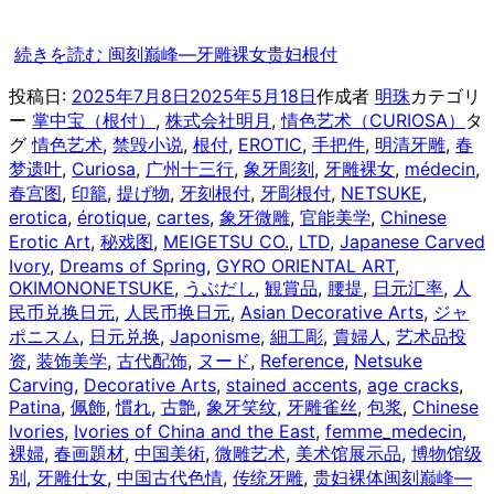
続きを読む
闽刻巅峰—牙雕裸女贵妇根付
投稿日:
2025年7月8日
2025年5月18日
作成者
明珠
カテゴリ
ー
掌中宝（根付）
,
株式会社明月
,
情色艺术（CURIOSA）
タ
グ
情色艺术
,
禁毁小说
,
根付
,
EROTIC
,
手把件
,
明清牙雕
,
春
梦遗叶
,
Curiosa
,
广州十三行
,
象牙彫刻
,
牙雕裸女
,
médecin
,
春宫图
,
印籠
,
提げ物
,
牙刻根付
,
牙彫根付
,
NETSUKE
,
erotica
,
érotique
,
cartes
,
象牙微雕
,
官能美学
,
Chinese
Erotic Art
,
秘戏图
,
MEIGETSU CO.
,
LTD
,
Japanese Carved
Ivory
,
Dreams of Spring
,
GYRO ORIENTAL ART
,
OKIMONONETSUKE
,
うぶだし
,
観賞品
,
腰提
,
日元汇率
,
人
民币兑换日元
,
人民币换日元
,
Asian Decorative Arts
,
ジャ
ポニスム
,
日元兑换
,
Japonisme
,
細工彫
,
貴婦人
,
艺术品投
资
,
装饰美学
,
古代配饰
,
ヌード
,
Reference
,
Netsuke
Carving
,
Decorative Arts
,
stained accents
,
age cracks
,
Patina
,
佩飾
,
慣れ
,
古艶
,
象牙笑纹
,
牙雕雀丝
,
包浆
,
Chinese
Ivories
,
Ivories of China and the East
,
femme_medecin
,
裸婦
,
春画題材
,
中国美術
,
微雕艺术
,
美术馆展示品
,
博物馆级
别
,
牙雕仕女
,
中国古代色情
,
传统牙雕
,
贵妇裸体
闽刻巅峰—