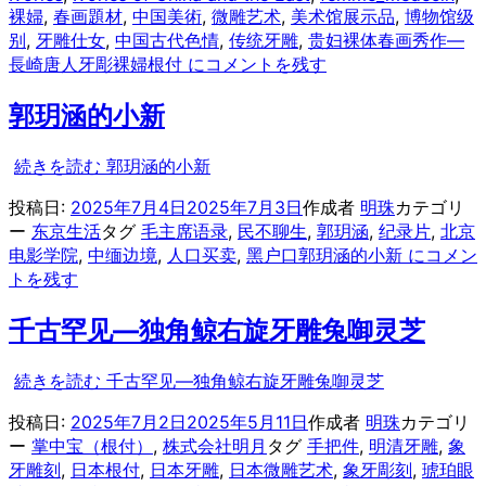
裸婦
,
春画題材
,
中国美術
,
微雕艺术
,
美术馆展示品
,
博物馆级
别
,
牙雕仕女
,
中国古代色情
,
传统牙雕
,
贵妇裸体
春画秀作—
長崎唐人牙彫裸婦根付 に
コメントを残す
郭玥涵的小新
続きを読む
郭玥涵的小新
投稿日:
2025年7月4日
2025年7月3日
作成者
明珠
カテゴリ
ー
东京生活
タグ
毛主席语录
,
民不聊生
,
郭玥涵
,
纪录片
,
北京
电影学院
,
中缅边境
,
人口买卖
,
黑户口
郭玥涵的小新 に
コメン
トを残す
千古罕见—独角鲸右旋牙雕兔啣灵芝
続きを読む
千古罕见—独角鲸右旋牙雕兔啣灵芝
投稿日:
2025年7月2日
2025年5月11日
作成者
明珠
カテゴリ
ー
掌中宝（根付）
,
株式会社明月
タグ
手把件
,
明清牙雕
,
象
牙雕刻
,
日本根付
,
日本牙雕
,
日本微雕艺术
,
象牙彫刻
,
琥珀眼