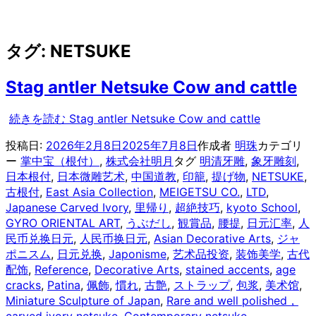
タグ: NETSUKE
Stag antler Netsuke Cow and cattle
続きを読む
Stag antler Netsuke Cow and cattle
投稿日:
2026年2月8日
2025年7月8日
作成者
明珠
カテゴリ
ー
掌中宝（根付）
,
株式会社明月
タグ
明清牙雕
,
象牙雕刻
,
日本根付
,
日本微雕艺术
,
中国道教
,
印籠
,
提げ物
,
NETSUKE
,
古根付
,
East Asia Collection
,
MEIGETSU CO.
,
LTD
,
Japanese Carved Ivory
,
里帰り
,
超絶技巧
,
kyoto School
,
GYRO ORIENTAL ART
,
うぶだし
,
観賞品
,
腰提
,
日元汇率
,
人
民币兑换日元
,
人民币换日元
,
Asian Decorative Arts
,
ジャ
ポニスム
,
日元兑换
,
Japonisme
,
艺术品投资
,
装饰美学
,
古代
配饰
,
Reference
,
Decorative Arts
,
stained accents
,
age
cracks
,
Patina
,
佩飾
,
慣れ
,
古艶
,
ストラップ
,
包浆
,
美术馆
,
Miniature Sculpture of Japan
,
Rare and well polished，
carved ivory netsuke
,
Contemporary netsuke
,