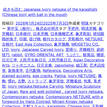
続きを読む
Japanese ivory netsuke of the karashishi
(Chinese lion) with ball in the mouth
投稿日:
2026年1月24日
2025年7月3日
作成者
明珠
カテゴリ
ー
掌中宝（根付）
,
株式会社明月
タグ
手把件
,
明清牙雕
,
象
牙雕刻
,
日本根付
,
日本牙雕
,
日本微雕艺术
,
象牙彫刻
,
琥珀眼
睛的兔子
,
印籠
,
提げ物
,
根付カタログ
,
牙彫根付
,
NETSUKE
,
古根付
,
East Asia Collection
,
象牙微雕
,
MEIGETSU CO.
,
LTD
,
ivory
,
Japanese Carved Ivory
,
里帰り
,
牙雕根付
,
超絶
技巧
,
rabbit
,
GYRO ORIENTAL ART
,
うぶだし
,
観賞品
,
腰提
,
日元汇率
,
人民币兑换日元
,
人民币换日元
,
Asian Decorative
Arts
,
ジャポニスム
,
日元兑换
,
Japonisme
,
細工彫
,
艺术品投
资
,
装饰美学
,
古代配饰
,
Reference
,
Decorative Arts
,
stained accents
,
age cracks
,
Patina
,
ivory NETUSKE
,
佩
飾
,
慣れ
,
古艶
,
ストラップ
,
象牙笑纹
,
牙雕雀丝
,
包浆
,
美术
馆
,
ivory netsuke.Netsuke Carving
,
Miniature Sculpture
of Japan
,
Rare and well polished，carved ivory netsuke
,
Contemporary netsuke
,
Contemporary NETSUKE with a
foreword by Hans Conried
,
Miriam Kinsey netuske
Collection
,
京都スクール
,
karashishi
,
Chinese lion
,
玉取獅