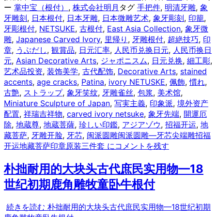
ー
掌中宝（根付）
,
株式会社明月
タグ
手把件
,
明清牙雕
,
象
牙雕刻
,
日本根付
,
日本牙雕
,
日本微雕艺术
,
象牙彫刻
,
印籠
,
牙彫根付
,
NETSUKE
,
古根付
,
East Asia Collection
,
象牙微
雕
,
Japanese Carved Ivory
,
里帰り
,
牙雕根付
,
超絶技巧
,
印
章
,
うぶだし
,
観賞品
,
日元汇率
,
人民币兑换日元
,
人民币换日
元
,
Asian Decorative Arts
,
ジャポニスム
,
日元兑换
,
細工彫
,
艺术品投资
,
装饰美学
,
古代配饰
,
Decorative Arts
,
stained
accents
,
age cracks
,
Patina
,
ivory NETUSKE
,
佩飾
,
慣れ
,
古艶
,
ストラップ
,
象牙笑纹
,
牙雕雀丝
,
包浆
,
美术馆
,
Miniature Sculpture of Japan
,
写実主義
,
印象派
,
境外资产
配置
,
祥瑞吉祥物
,
carved ivory netsuke
,
象牙先端
,
開運厄
除
,
地蔵尊
,
地蔵菩薩
,
珍しい印鑑
,
アジアゾウ
,
招福开运
,
地
藏菩萨
,
牙雕开脸
,
牙芯
,
闽派圆雕
闽派圆雕—牙芯尖端雕招福
开运地藏菩萨印章原装三件套 に
コメントを残す
朴拙耐用的大块头古代庶民实用物—18
世纪初期鹿角雕牧童卧牛根付
続きを読む
朴拙耐用的大块头古代庶民实用物—18世纪初期