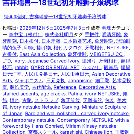
吉祥瑞兽—18世纪初牙雕狮子滚绣球
続きを読む
吉祥瑞兽—18世纪初牙雕狮子滚绣球
投稿日:
2025年12月5日
2025年7月3日
作成者
明珠
カテゴリ
ー
掌中宝（根付）
,
株式会社明月
タグ
手把件
,
明清牙雕
,
象
牙雕刻
,
日本根付
,
日本牙雕
,
日本微雕艺术
,
象牙彫刻
,
琥珀眼
睛的兔子
,
印籠
,
提げ物
,
根付カタログ
,
牙彫根付
,
NETSUKE
,
古根付
,
East Asia Collection
,
象牙微雕
,
MEIGETSU CO.
,
LTD
,
ivory
,
Japanese Carved Ivory
,
里帰り
,
牙雕根付
,
超絶
技巧
,
rabbit
,
GYRO ORIENTAL ART
,
うぶだし
,
観賞品
,
腰提
,
日元汇率
,
人民币兑换日元
,
人民币换日元
,
Asian Decorative
Arts
,
ジャポニスム
,
日元兑换
,
Japonisme
,
細工彫
,
艺术品投
资
,
装饰美学
,
古代配饰
,
Reference
,
Decorative Arts
,
stained accents
,
age cracks
,
Patina
,
ivory NETUSKE
,
佩
飾
,
慣れ
,
古艶
,
ストラップ
,
象牙笑纹
,
牙雕雀丝
,
包浆
,
美术
馆
,
ivory netsuke.Netsuke Carving
,
Miniature Sculpture
of Japan
,
Rare and well polished，carved ivory netsuke
,
Contemporary netsuke
,
Contemporary NETSUKE with a
foreword by Hans Conried
,
Miriam Kinsey netuske
Collection
,
京都スクール
,
karashishi
,
Chinese lion
,
玉取獅