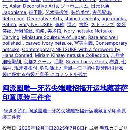
元
,
Asian Decorative Arts
,
ジャポニスム
,
日元兑换
,
Japonisme
,
細工彫
,
艺术品投资
,
装饰美学
,
古代配饰
,
Reference
,
Decorative Arts
,
stained accents
,
age cracks
,
Patina
,
ivory NETUSKE
,
佩飾
,
慣れ
,
古艶
,
ストラップ
,
象牙
笑纹
,
牙雕雀丝
,
包浆
,
美术馆
,
ivory netsuke.Netsuke
Carving
,
Miniature Sculpture of Japan
,
Rare and well
polished，carved ivory netsuke
,
写実主義
,
Contemporary
netsuke
,
Contemporary NETSUKE with a foreword by
Hans Conried
,
Miriam Kinsey netuske Collection
,
吉祥物
,
細密彫刻
,
京都スクール
,
毛彫
,
Seven Lucky Gods
,
布袋
,
七
福神
,
現牙雕根付
,
弥勒佛
上方唐風—江戸初中期牙彫根付布
袋に座する布袋と唐子 に
コメントを残す
闽派圆雕—牙芯尖端雕招福开运地藏菩萨
印章原装三件套
続きを読む
闽派圆雕—牙芯尖端雕招福开运地藏菩萨印章原
装三件套
投稿日:
2025年12月11日
2025年7月8日
作成者
明珠
カテゴリ