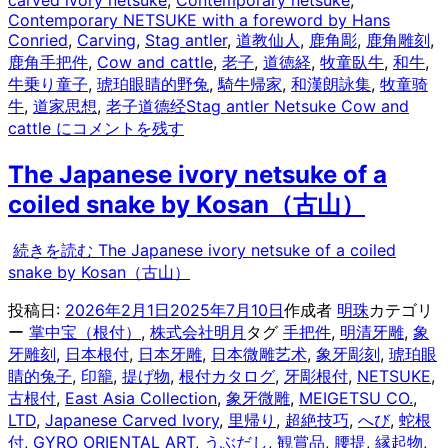
Contemporary NETSUKE with a foreword by Hans
Conried
,
Carving
,
Stag antler
,
道教仙人
,
鹿角彫
,
鹿角雕刻
,
鹿角手把件
,
Cow and cattle
,
老子
,
道徳経
,
牧童臥牛
,
和牛
,
牛乗り童子
,
琥珀眼睛的野兔
,
騎牛帰家
,
和漢朗詠集
,
牧童骑
牛
,
道家思想
,
老子道德经
Stag antler Netsuke Cow and
cattle に
コメントを残す
The Japanese ivory netsuke of a
coiled snake by Kosan（古山）
続きを読む
The Japanese ivory netsuke of a coiled
snake by Kosan（古山）
投稿日:
2026年2月1日
2025年7月10日
作成者
明珠
カテゴリ
ー
掌中宝（根付）
,
株式会社明月
タグ
手把件
,
明清牙雕
,
象
牙雕刻
,
日本根付
,
日本牙雕
,
日本微雕艺术
,
象牙彫刻
,
琥珀眼
睛的兔子
,
印籠
,
提げ物
,
根付カタログ
,
牙彫根付
,
NETSUKE
,
古根付
,
East Asia Collection
,
象牙微雕
,
MEIGETSU CO.
,
LTD
,
Japanese Carved Ivory
,
里帰り
,
超絶技巧
,
へび
,
蛇根
付
,
GYRO ORIENTAL ART
,
うぶだし
,
観賞品
,
腰提
,
縁起物
,