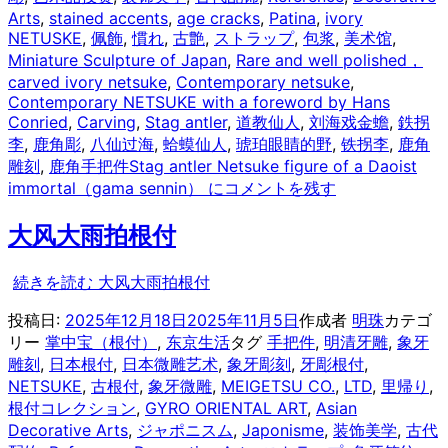
Arts
,
stained accents
,
age cracks
,
Patina
,
ivory
NETUSKE
,
佩飾
,
慣れ
,
古艶
,
ストラップ
,
包浆
,
美术馆
,
Miniature Sculpture of Japan
,
Rare and well polished，
carved ivory netsuke
,
Contemporary netsuke
,
Contemporary NETSUKE with a foreword by Hans
Conried
,
Carving
,
Stag antler
,
道教仙人
,
刘海戏金蟾
,
鉄拐
李
,
鹿角彫
,
八仙过海
,
蛤蟆仙人
,
琥珀眼睛的野
,
铁拐李
,
鹿角
雕刻
,
鹿角手把件
Stag antler Netsuke figure of a Daoist
immortal（gama sennin） に
コメントを残す
大风大雨拍根付
続きを読む
大风大雨拍根付
投稿日:
2025年12月18日
2025年11月5日
作成者
明珠
カテゴ
リー
掌中宝（根付）
,
东京生活
タグ
手把件
,
明清牙雕
,
象牙
雕刻
,
日本根付
,
日本微雕艺术
,
象牙彫刻
,
牙彫根付
,
NETSUKE
,
古根付
,
象牙微雕
,
MEIGETSU CO.
,
LTD
,
里帰り
,
根付コレクション
,
GYRO ORIENTAL ART
,
Asian
Decorative Arts
,
ジャポニスム
,
Japonisme
,
装饰美学
,
古代