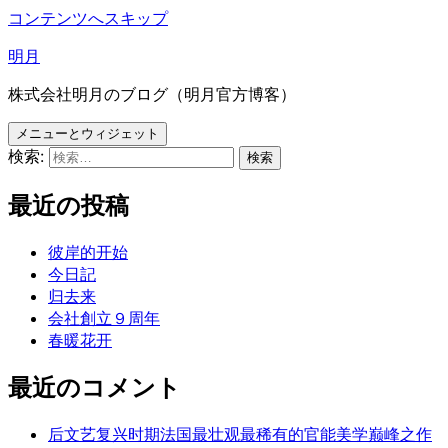
コンテンツへスキップ
明月
株式会社明月のブログ（明月官方博客）
メニューとウィジェット
検索:
最近の投稿
彼岸的开始
今日記
归去来
会社創立９周年
春暖花开
最近のコメント
后文艺复兴时期法国最壮观最稀有的官能美学巅峰之作