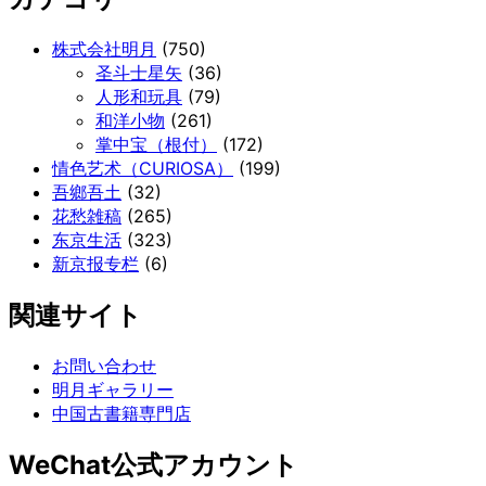
株式会社明月
(750)
圣斗士星矢
(36)
人形和玩具
(79)
和洋小物
(261)
掌中宝（根付）
(172)
情色艺术（CURIOSA）
(199)
吾鄉吾土
(32)
花愁雑稿
(265)
东京生活
(323)
新京报专栏
(6)
関連サイト
お問い合わせ
明月ギャラリー
中国古書籍専門店
WeChat公式アカウント