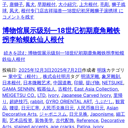
子
,
唐獅子
,
鳳犬
,
早期根付
,
大小紐穴
,
上方根付
,
毛彫
,
狮子戏
球
,
凤犬
,
根付专门店
吉祥瑞兽—18世纪初牙雕狮子滚绣球 に
コメントを残す
博物馆展示级别—18世纪初期鹿角雕铁
拐李蛤蟆鉄仙人根付
続きを読む
博物馆展示级别—18世纪初期鹿角雕铁拐李蛤蟆
鉄仙人根付
投稿日:
2025年12月3日
2025年7月2日
作成者
明珠
カテゴリ
ー
掌中宝（根付）
,
株式会社明月
タグ
明清牙雕
,
象牙雕刻
,
日本根付
,
日本微雕艺术
,
中国道教
,
印籠
,
提げ物
,
NETSUKE
,
GAMA SENNIN
,
蝦蟇仙人
,
古根付
,
East Asia Collection
,
MEIGETSU CO.
,
LTD
,
ivory
,
Japanese Carved Ivory
,
里帰
り
,
超絶技巧
,
rabbit
,
GYRO ORIENTAL ART
,
うぶだし
,
観賞
品
,
腰提
,
日元汇率
,
人民币兑换日元
,
人民币换日元
,
Asian
Decorative Arts
,
ジャポニスム
,
日元兑换
,
Japonisme
,
細工
彫
,
艺术品投资
,
装饰美学
,
古代配饰
,
Reference
,
Decorative
Arts
,
stained accents
,
age cracks
,
Patina
,
ivory