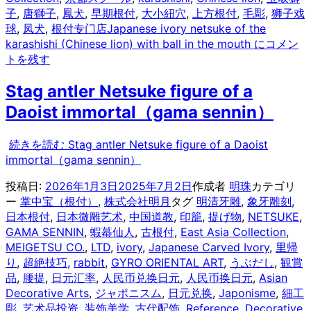
子
,
唐獅子
,
鳳犬
,
早期根付
,
大小紐穴
,
上方根付
,
毛彫
,
狮子戏
球
,
凤犬
,
根付专门店
Japanese ivory netsuke of the
karashishi (Chinese lion) with ball in the mouth に
コメン
トを残す
Stag antler Netsuke figure of a
Daoist immortal（gama sennin）
続きを読む
Stag antler Netsuke figure of a Daoist
immortal（gama sennin）
投稿日:
2026年1月3日
2025年7月2日
作成者
明珠
カテゴリ
ー
掌中宝（根付）
,
株式会社明月
タグ
明清牙雕
,
象牙雕刻
,
日本根付
,
日本微雕艺术
,
中国道教
,
印籠
,
提げ物
,
NETSUKE
,
GAMA SENNIN
,
蝦蟇仙人
,
古根付
,
East Asia Collection
,
MEIGETSU CO.
,
LTD
,
ivory
,
Japanese Carved Ivory
,
里帰
り
,
超絶技巧
,
rabbit
,
GYRO ORIENTAL ART
,
うぶだし
,
観賞
品
,
腰提
,
日元汇率
,
人民币兑换日元
,
人民币换日元
,
Asian
Decorative Arts
,
ジャポニスム
,
日元兑换
,
Japonisme
,
細工
彫
,
艺术品投资
,
装饰美学
,
古代配饰
,
Reference
,
Decorative