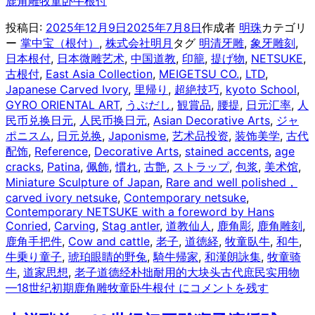
鹿角雕牧童卧牛根付
投稿日:
2025年12月9日
2025年7月8日
作成者
明珠
カテゴリ
ー
掌中宝（根付）
,
株式会社明月
タグ
明清牙雕
,
象牙雕刻
,
日本根付
,
日本微雕艺术
,
中国道教
,
印籠
,
提げ物
,
NETSUKE
,
古根付
,
East Asia Collection
,
MEIGETSU CO.
,
LTD
,
Japanese Carved Ivory
,
里帰り
,
超絶技巧
,
kyoto School
,
GYRO ORIENTAL ART
,
うぶだし
,
観賞品
,
腰提
,
日元汇率
,
人
民币兑换日元
,
人民币换日元
,
Asian Decorative Arts
,
ジャ
ポニスム
,
日元兑换
,
Japonisme
,
艺术品投资
,
装饰美学
,
古代
配饰
,
Reference
,
Decorative Arts
,
stained accents
,
age
cracks
,
Patina
,
佩飾
,
慣れ
,
古艶
,
ストラップ
,
包浆
,
美术馆
,
Miniature Sculpture of Japan
,
Rare and well polished，
carved ivory netsuke
,
Contemporary netsuke
,
Contemporary NETSUKE with a foreword by Hans
Conried
,
Carving
,
Stag antler
,
道教仙人
,
鹿角彫
,
鹿角雕刻
,
鹿角手把件
,
Cow and cattle
,
老子
,
道徳経
,
牧童臥牛
,
和牛
,
牛乗り童子
,
琥珀眼睛的野兔
,
騎牛帰家
,
和漢朗詠集
,
牧童骑
牛
,
道家思想
,
老子道德经
朴拙耐用的大块头古代庶民实用物
—18世纪初期鹿角雕牧童卧牛根付 に
コメントを残す