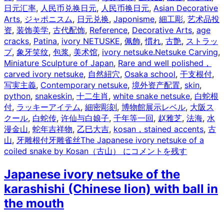
日元汇率
,
人民币兑换日元
,
人民币换日元
,
Asian Decorative
Arts
,
ジャポニスム
,
日元兑换
,
Japonisme
,
細工彫
,
艺术品投
资
,
装饰美学
,
古代配饰
,
Reference
,
Decorative Arts
,
age
cracks
,
Patina
,
ivory NETUSKE
,
佩飾
,
慣れ
,
古艶
,
ストラッ
プ
,
象牙笑纹
,
包浆
,
美术馆
,
ivory netsuke.Netsuke Carving
,
Miniature Sculpture of Japan
,
Rare and well polished，
carved ivory netsuke
,
自然紐穴
,
Osaka school
,
干支根付
,
写実主義
,
Contemporary netsuke
,
境外资产配置
,
skin
,
python
,
snakeskin
,
十二生肖
,
white snake netsuke
,
白蛇根
付
,
ラッキーアイテム
,
細密彫刻
,
博物館展示レベル
,
大阪ス
クール
,
白蛇传
,
许仙与白娘子
,
千年等一回
,
赵雅芝
,
法海
,
水
漫金山
,
蛇年吉祥物
,
乙巳大吉
,
kosan，stained accents
,
古
山
,
牙雕根付牙雕雀丝
The Japanese ivory netsuke of a
coiled snake by Kosan（古山） に
コメントを残す
Japanese ivory netsuke of the
karashishi (Chinese lion) with ball in
the mouth