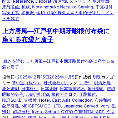
配饰
,
Reference
,
Decorative Arts
,
ストラップ
,
象牙笑纹
,
牙雕雀丝
,
包浆
,
ivory netsuke.Netsuke Carving
,
干支根付
,
写実主義
,
印象派
,
琥珀眼睛的野兔
大风大雨拍根付 に
コメン
トを残す
上方唐風—江戸初中期牙彫根付布袋に
座する布袋と唐子
続きを読む
上方唐風—江戸初中期牙彫根付布袋に座する布
袋と唐子
投稿日:
2025年12月15日
2025年11月5日
作成者
明珠
カテゴ
リー
掌中宝（根付）
,
株式会社明月
タグ
手把件
,
明清牙雕
,
象牙雕刻
,
日本根付
,
日本牙雕
,
日本微雕艺术
,
象牙彫刻
,
琥珀
眼睛的兔子
,
印籠
,
提げ物
,
根付カタログ
,
牙彫根付
,
NETSUKE
,
古根付
,
Hotei
,
East Asia Collection
,
布袋和尚
,
象牙微雕
,
MEIGETSU CO.
,
LTD
,
Japanese Carved Ivory
,
里
帰り
,
超絶技巧
,
kyoto School
,
GYRO ORIENTAL ART
,
うぶ
だし
,
観賞品
,
腰提
,
日元汇率
,
人民币兑换日元
,
人民币换日