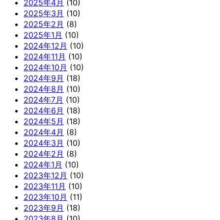
2025年4月
(10)
2025年3月
(10)
2025年2月
(8)
2025年1月
(10)
2024年12月
(10)
2024年11月
(10)
2024年10月
(10)
2024年9月
(18)
2024年8月
(10)
2024年7月
(10)
2024年6月
(18)
2024年5月
(18)
2024年4月
(8)
2024年3月
(10)
2024年2月
(8)
2024年1月
(10)
2023年12月
(10)
2023年11月
(10)
2023年10月
(11)
2023年9月
(18)
2023年8月
(10)